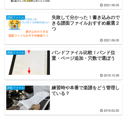
2021.06.05
失敗して分かった！書き込みので
譜面ファイル
きる譜面ファイルおすすめ厳選２
つ
2021.06.05
バンドファイル比較！バンド位
譜面ファイル
置・ページ追加・穴数で選ぼう
2019.10.08
練習時や本番で楽譜をどう管理し
譜面ファイル
ている？
2019.02.20