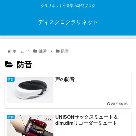
クラリネットや音楽の雑記ブログ
ディスクロクラリネット
ホーム
練習
防音
防音
声の防音
防音
2020.05.05
UNISONサックスミュート＆
防音
dim.dimリコーダーミュート