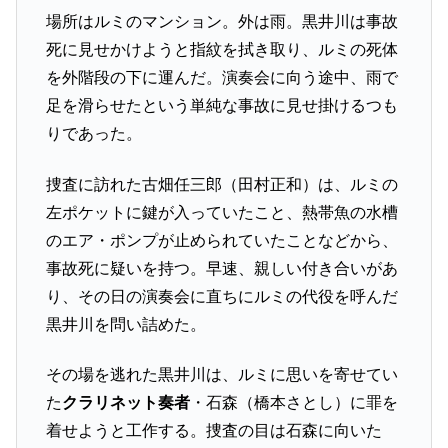
場所はルミのマンション。外は雨。黒井川は事故
死に見せかけようと指紋を拭き取り、ルミの死体
を外階段の下に運んだ。演奏会に向う途中、雨で
足を滑らせたという単純な事故に見せ掛けるつも
りであった。
捜査に訪れた古畑任三郎（田村正和）は、ルミの
左ポケットに鍵が入っていたこと、熱帯魚の水槽
のエア・ポンプが止められていたことなどから、
事故死に疑いを持つ。早速、親しい付き合いがあ
り、その日の演奏会に直ちにルミの代役を呼んだ
黒井川を問い詰めた。
その場を逃れた黒井川は、ルミに思いを寄せてい
た
クラリネット奏者
・石森（橋本さとし）に罪を
着せようと工作する。捜査の目は石森に向いた