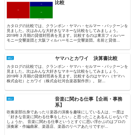
比較
カタログの比較では、クランポン・ヤマハ・セルマー・バックーンを
見ました。次はみんな大好きなマネーな比較をしてみましょう。
2019年３月期の貸借対照表を見ます。比較するのは東京フィルハー
モニー交響楽団と大阪フィルハーモニー交響楽団。名前と貸借...
ヤマハとカワイ 決算書比較
雑記
カタログの比較では、クランポン・ヤマハ・セルマー・バックーンを
見ました。次はみんな大好きなマネーな比較をしてみましょう。
2019年３月期の貸借対照表を見ます。比較するのはヤマハ（ヤマハ
株式会社）とカワイ（株式会社河合楽器製作所）。 財...
音楽に関わる仕事【企画・事務
雑記
系】
吹奏楽部出身であったり楽器の演奏を趣味にしている人は、一度は
「好きな音楽に関わる仕事をしたい」と思ったことあるんじゃないで
しょうか。 音楽に関わる仕事というとすぐに思い浮かぶのはプロの
演奏家・作編曲家、楽器店、楽器のリペアあたりですが...