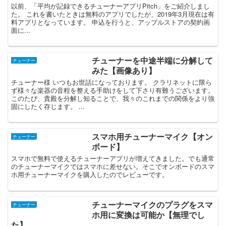
以前、「平均が記録できるチューナーアプリPitch」をご紹介しまし
た。 これを書いたときは無料のアプリでしたが、2019年3月現在は有
料アプリとなっています。 申込を行うと、アップルストアの契約画
面に...
チューナーを中途半端に分解して
チューナー
みた【画像あり】
チューナー様 いつもお世話になっております。 クラリネットに限ら
ず様々な楽器の音程を整える手助けをして下さり有難うございます。
このたび、貴殿を分解し知ることで、我々のこれまでの関係をより強
固にしたく存じます。 ...
スマホ用チューナーマイク【オン
チューナー
ボード】
スマホで無料で使えるチューナーアプリが増えてきました。でも通常
のチューナーマイクではスマホに差せない。そこでオンボードのスマ
ホ用チューナーマイクを購入したのでレビューです。
チューナーマイクのプラグをスマ
チューナー
ホ用に変換は可能か【無理でし
た】