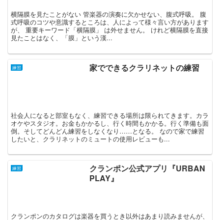
横隔膜を見たことがない 管楽器の演奏に欠かせない、腹式呼吸。 腹
式呼吸のコツや意識するところは、人によって様々言い方があります
が、 重要キーワード「横隔膜」 は外せません。 けれど横隔膜を直接
見たことはなく、「膜」という漢...
家でできるクラリネットの練習
練習
社会人になると部室もなく、練習できる場所は限られてきます。カラ
オケやスタジオ。お金もかかるし、行く時間もかかる。行く準備も面
倒。そしてどんどん練習をしなくなり……となる。 なので家で練習
したいと、クラリネットのミュートの使用レビューも...
クランポン公式アプリ『URBAN
練習
PLAY』
クランポンのカタログは楽器を買うとき以外はあまり読みませんが、