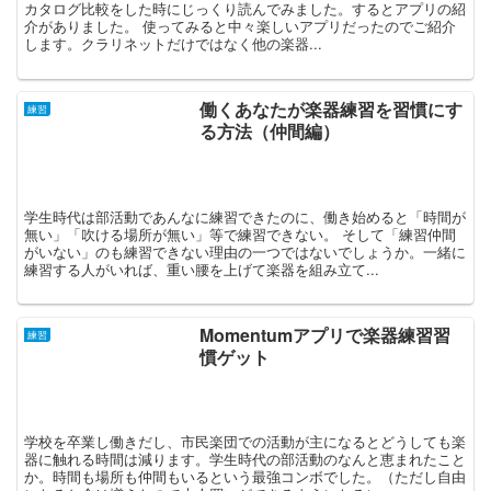
カタログ比較をした時にじっくり読んでみました。するとアプリの紹
介がありました。 使ってみると中々楽しいアプリだったのでご紹介
します。クラリネットだけではなく他の楽器...
働くあなたが楽器練習を習慣にす
練習
る方法（仲間編）
学生時代は部活動であんなに練習できたのに、働き始めると「時間が
無い」「吹ける場所が無い」等で練習できない。 そして「練習仲間
がいない」のも練習できない理由の一つではないでしょうか。一緒に
練習する人がいれば、重い腰を上げて楽器を組み立て...
Momentumアプリで楽器練習習
練習
慣ゲット
学校を卒業し働きだし、市民楽団での活動が主になるとどうしても楽
器に触れる時間は減ります。学生時代の部活動のなんと恵まれたこと
か。時間も場所も仲間もいるという最強コンボでした。（ただし自由