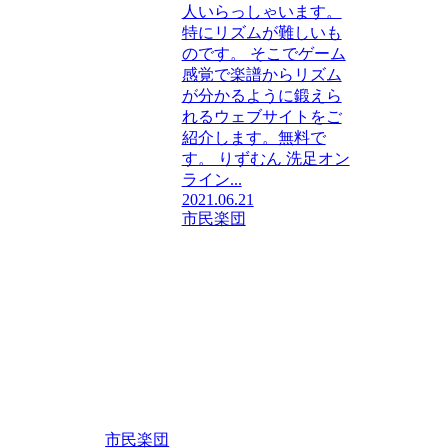
人いらっしゃいます。
特にリズムが難しいも
のです。 そこでゲーム
感覚で楽譜からリズム
が分かるように鍛えら
れるウェブサイトをご
紹介します。無料で
す。 りずむん 洗足オン
ライン...
2021.06.21
市民楽団
市民楽団