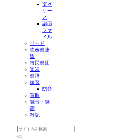
楽器
ケー
ス
譜面
ファ
イル
リード
吹奏楽連
盟
市民楽団
楽器
楽譜
練習
防音
買取
録音・録
画
雑記