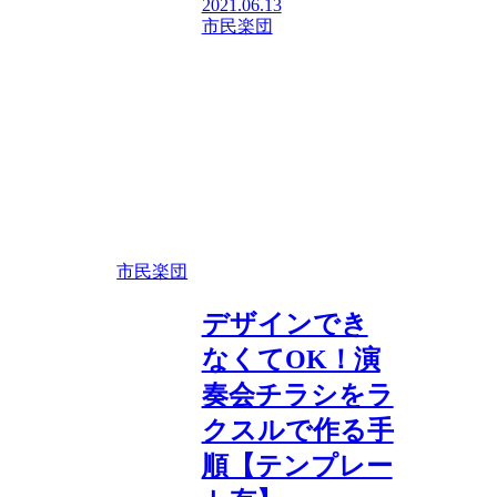
2021.06.13
市民楽団
市民楽団
デザインでき
なくてOK！演
奏会チラシをラ
クスルで作る手
順【テンプレー