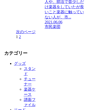
人や、部活で昔少しだ
け楽器をしていたが長
いこと楽器に触ってい
ない人が、市...
2021.06.06
市民楽団
次のページ
1
2
カテゴリー
グッズ
スタン
ド
チュー
ナー
楽器ケ
ース
譜面フ
ァイル
リード