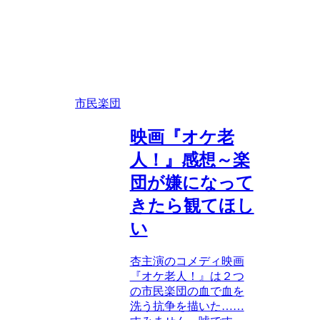
市民楽団
映画『オケ老
人！』感想～楽
団が嫌になって
きたら観てほし
い
杏主演のコメディ映画
『オケ老人！』は２つ
の市民楽団の血で血を
洗う抗争を描いた……