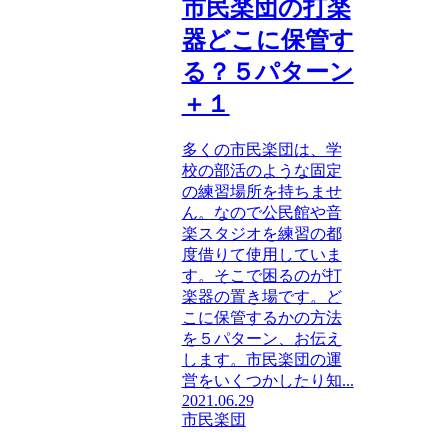
市民楽団の打楽
器どこに保管す
る？５パターン
＋１
多くの市民楽団は、学
校の部活のような固定
の練習場所を持ちませ
ん。なので公民館や音
楽スタジオを練習の都
度借りて使用していま
す。そこで困るのが打
楽器の置き場です。ど
こに保管するかの方法
を５パターン、お伝え
します。市民楽団の運
営をいくつかしたり知...
2021.06.29
市民楽団