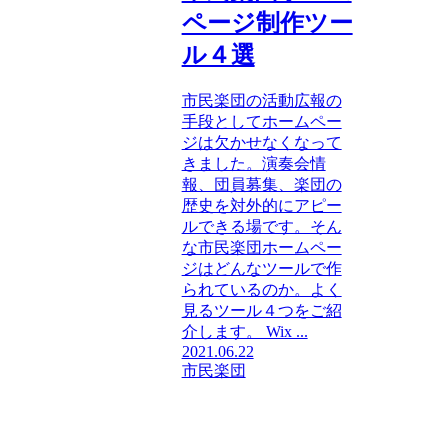
ページ制作ツー
ル４選
市民楽団の活動広報の
手段としてホームペー
ジは欠かせなくなって
きました。演奏会情
報、団員募集、楽団の
歴史を対外的にアピー
ルできる場です。そん
な市民楽団ホームペー
ジはどんなツールで作
られているのか。よく
見るツール４つをご紹
介します。 Wix ...
2021.06.22
市民楽団