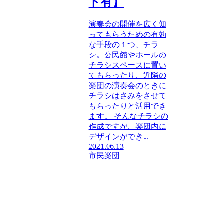
ト有】
演奏会の開催を広く知
ってもらうための有効
な手段の１つ、チラ
シ。公民館やホールの
チラシスペースに置い
てもらったり、近隣の
楽団の演奏会のときに
チラシはさみをさせて
もらったりと活用でき
ます。 そんなチラシの
作成ですが、楽団内に
デザインができ...
2021.06.13
市民楽団