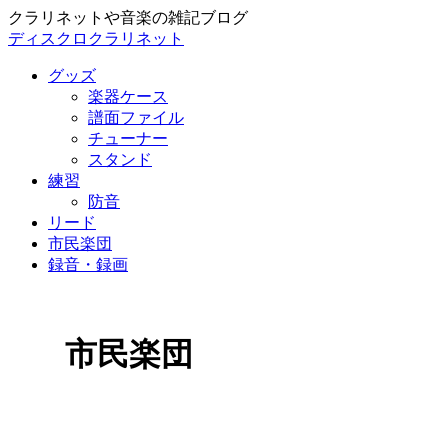
クラリネットや音楽の雑記ブログ
ディスクロクラリネット
グッズ
楽器ケース
譜面ファイル
チューナー
スタンド
練習
防音
リード
市民楽団
録音・録画
市民楽団